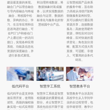
建设最直接的体现。
和治理跨域数据，将
云智慧校园产品体系
融合门户以理念融合
数据抽象封装成服
的服务中枢，旨在助
引导内容融合与终端
务，以求实现数据的
力高校从传统IT架构
融合，将校园中松
融合与运营、数据的
朝微服务架构转型。
散、异构的办公、学
标准化与服务化的智
其可以横向打通应用
习、生活等应用和信
慧校园中台产品。
资源共享，连接数据
息咨询进行融合，可
孤岛；高效使用硬件
在PC门户和移动门
资源，弹性应对访问
户上通过统一的访问
峰值，应对快速的需
接口，实现各种应用
求变化；角色划分清
系统、功能及信息化
晰、配置方式强大而
资源的深度融合，并
直接、可适配、非侵
进行多形式展现。
入、可重用的业务代
码等。
低代码平台
智慧学工系统
智慧教务平台
低代码平台是支持快
智慧学工系统是智慧
智慧教务平台涉及到
速应用开发，使用陈
校园建设的重要组成
高校学生从入学到毕
述性、高级的编程抽
部分。卓云智慧学工
业的全过程管理，包
象实现一站式应用部
系统包括但不限于迎
括学籍管理、教学计