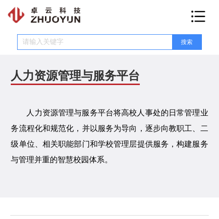
网站首页
产品介绍
人力资源管理与服务平台
融合门户
数据中台
服务中台
低代码平台
智慧学工
智慧教务
智慧宿管
E码通
收费系统
智慧党建
OA系统
校园网盘
安全平台
智慧楼宇
健康驿站
在线订餐
网上报修
智慧工会
人资平台
考勤系统
科研系统
实验室管理
运维管理
人力资源管理与服务平台将高校人事处的日常管理业
新闻资讯
务流程化和规范化，并以服务为导向，逐步向教职工、二
行业动态
新闻动态
级单位、相关职能部门和学校管理层提供服务，构建服务
与管理并重的智慧校园体系。
智库百科
合作伙伴