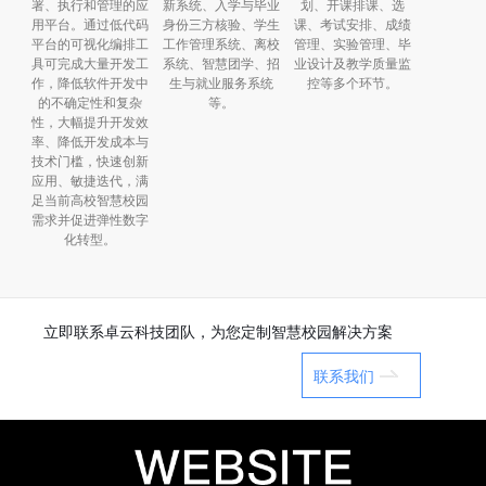
署、执行和管理的应
新系统、入学与毕业
划、开课排课、选
用平台。通过低代码
身份三方核验、学生
课、考试安排、成绩
平台的可视化编排工
工作管理系统、离校
管理、实验管理、毕
具可完成大量开发工
系统、智慧团学、招
业设计及教学质量监
作，降低软件开发中
生与就业服务系统
控等多个环节。
的不确定性和复杂
等。
性，大幅提升开发效
率、降低开发成本与
技术门槛，快速创新
应用、敏捷迭代，满
足当前高校智慧校园
需求并促进弹性数字
化转型。
立即联系卓云科技团队，为您定制智慧校园解决方案
联系我们